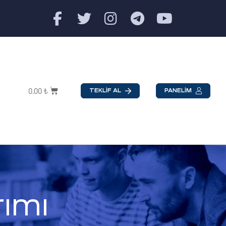
0.00
₺
TEKLİF AL
PANELİM
ımı