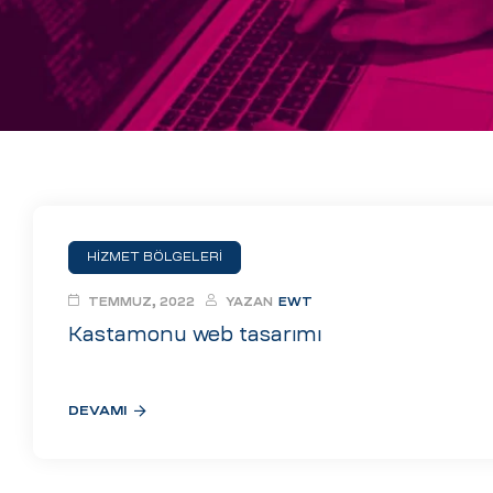
eri
ay
ti Aday
k
u
leri
HİZMET BÖLGELERİ
n
TEMMUZ, 2022
YAZAN
EWT
Kastamonu web tasarımı
DEVAMI
çı