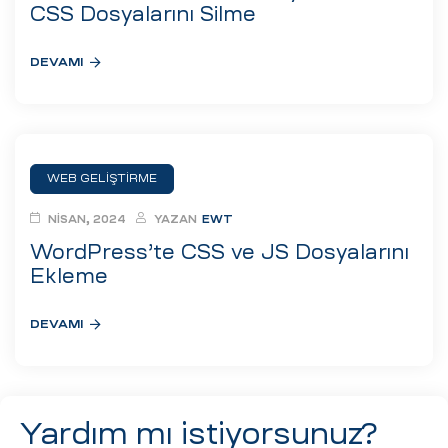
eri
CSS Dosyalarını Silme
DEVAMI
ay
ti Aday
k
u
WEB GELIŞTIRME
leri
NISAN, 2024
YAZAN
EWT
WordPress’te CSS ve JS Dosyalarını
n
Ekleme
DEVAMI
Yardım mı istiyorsunuz?
çı