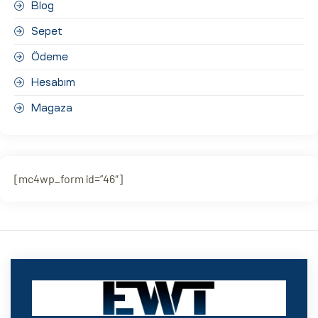
Blog
Sepet
Ödeme
Hesabım
Magaza
[mc4wp_form id=”46″]