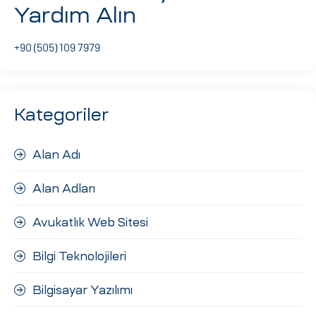
Yardım Alın
ri
+90 (505) 109 7979
Kategoriler
Alan Adı
 (CMS)
Alan Adları
mı
asarımı
Avukatlık Web Sitesi
rımı
Bilgi Teknolojileri
Bilgisayar Yazılımı