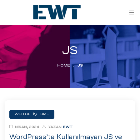
JS
HOME
:
JS
ar
ri
WEB GELIŞTIRME
leri
NISAN, 2024
YAZAN
EWT
WordPress’te Kullanılmayan JS ve