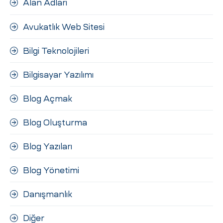
Alan Adları
ri
Avukatlık Web Sitesi
Bilgi Teknolojileri
Bilgisayar Yazılımı
Blog Açmak
 (CMS)
Blog Oluşturma
Blog Yazıları
mı
asarımı
Blog Yönetimi
rımı
Danışmanlık
Diğer