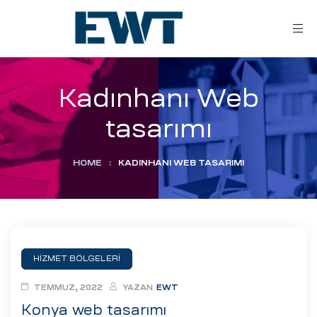
Kadınhanı Web
tasarımı
HOME
:
KADINHANI WEB TASARIMI
ar
ri
HİZMET BÖLGELERİ
leri
TEMMUZ, 2022
YAZAN
EWT
Konya web tasarımı