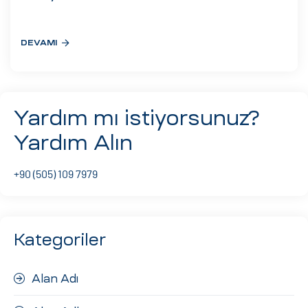
eri
DEVAMI
ay
ti Aday
k
Yardım mı istiyorsunuz?
u
Yardım Alın
leri
+90 (505) 109 7979
n
Kategoriler
Alan Adı
çı