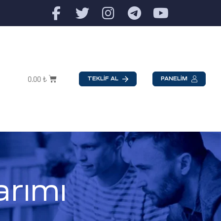
0.00
₺
TEKLİF AL
PANELİM
rımı