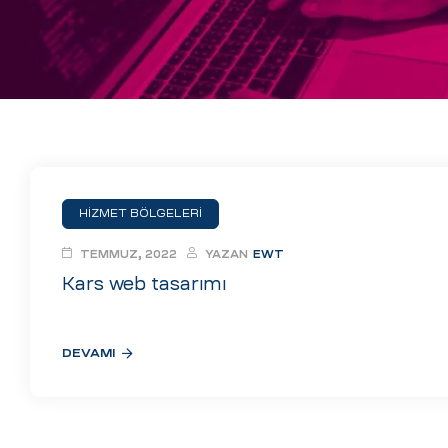
eri
ay
ti Aday
k
u
HİZMET BÖLGELERİ
leri
TEMMUZ, 2022
YAZAN
EWT
n
Kars web tasarımı
DEVAMI
çı