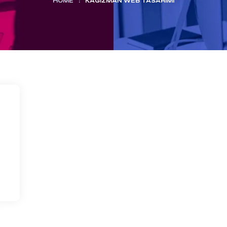
HOME
:
KAĞIZMAN WEB TASARIMI