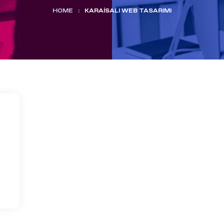
HOME
:
KARAISALI WEB TASARIMI