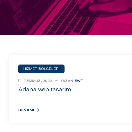
eri
ay
ti Aday
k
u
leri
HİZMET BÖLGELERİ
n
TEMMUZ, 2022
YAZAN
EWT
Adana web tasarımı
DEVAMI
çı