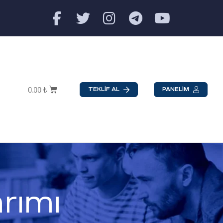
0.00
₺
TEKLİF AL
PANELİM
rımı