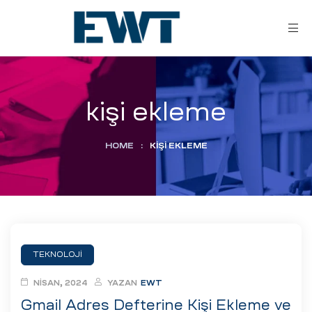
kişi ekleme
HOME
:
KIŞI EKLEME
ar
ri
TEKNOLOJI
leri
NISAN, 2024
YAZAN
EWT
Gmail Adres Defterine Kişi Ekleme ve