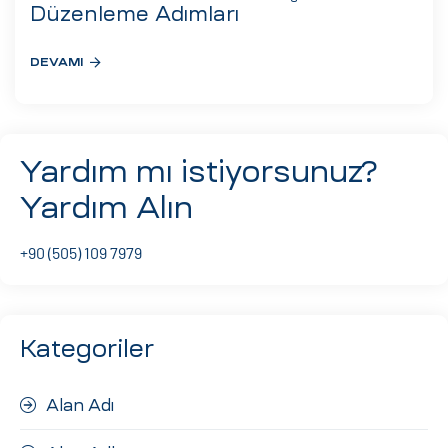
eri
Düzenleme Adımları
DEVAMI
ay
ti Aday
k
Yardım mı istiyorsunuz?
u
Yardım Alın
leri
+90 (505) 109 7979
n
Kategoriler
Alan Adı
çı