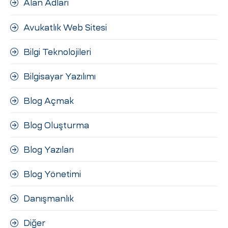
Alan Adları
ri
Avukatlık Web Sitesi
Bilgi Teknolojileri
Bilgisayar Yazılımı
Blog Açmak
 (CMS)
Blog Oluşturma
Blog Yazıları
mı
asarımı
Blog Yönetimi
rımı
Danışmanlık
Diğer