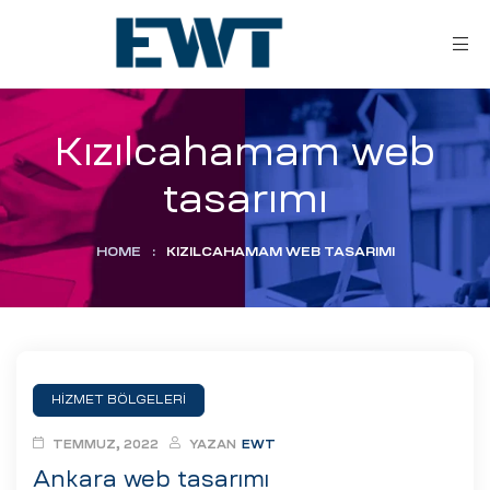
Kızılcahamam web
tasarımı
HOME
:
KIZILCAHAMAM WEB TASARIMI
ar
ri
HİZMET BÖLGELERİ
leri
TEMMUZ, 2022
YAZAN
EWT
Ankara web tasarımı