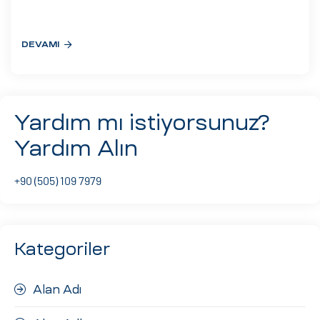
eri
DEVAMI
ay
ti Aday
k
Yardım mı istiyorsunuz?
u
Yardım Alın
leri
+90 (505) 109 7979
n
Kategoriler
Alan Adı
çı