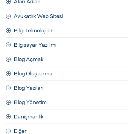
Alan Adları
ri
Avukatlık Web Sitesi
Bilgi Teknolojileri
Bilgisayar Yazılımı
Blog Açmak
 (CMS)
Blog Oluşturma
Blog Yazıları
mı
asarımı
Blog Yönetimi
rımı
Danışmanlık
Diğer