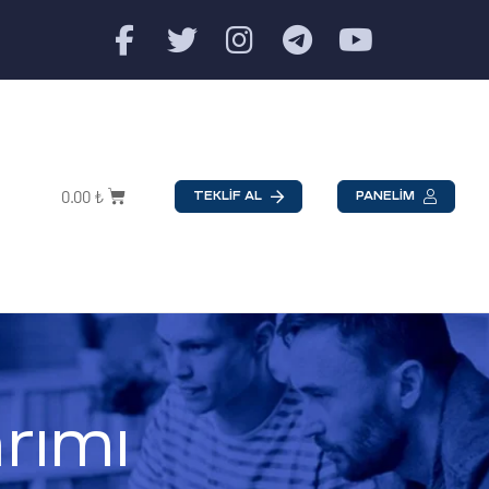
0.00
₺
TEKLİF AL
PANELİM
rımı