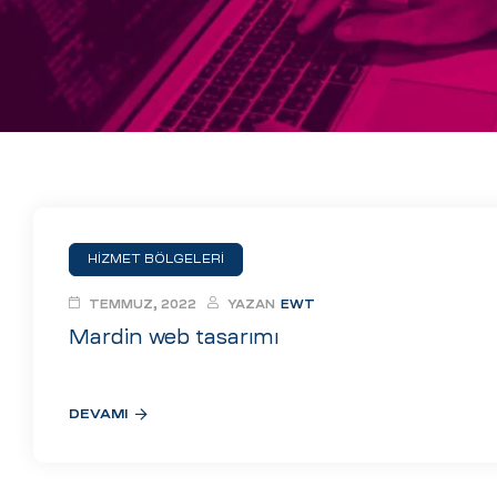
eri
ay
ti Aday
k
u
leri
HİZMET BÖLGELERİ
n
TEMMUZ, 2022
YAZAN
EWT
Mardin web tasarımı
DEVAMI
çı