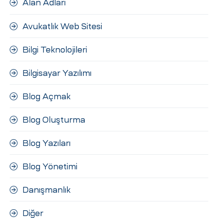
Alan Adları
ri
Avukatlık Web Sitesi
Bilgi Teknolojileri
Bilgisayar Yazılımı
Blog Açmak
 (CMS)
Blog Oluşturma
Blog Yazıları
mı
asarımı
Blog Yönetimi
rımı
Danışmanlık
Diğer