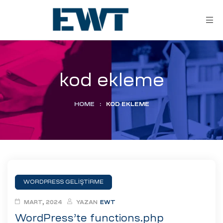
kod ekleme
HOME
:
KOD EKLEME
ar
ri
WORDPRESS GELIŞTIRME
leri
MART, 2024
YAZAN
EWT
WordPress’te functions.php