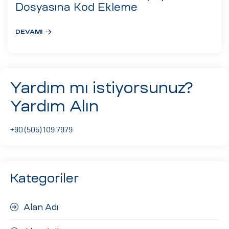
eri
Dosyasına Kod Ekleme
DEVAMI
ay
ti Aday
k
Yardım mı istiyorsunuz?
u
Yardım Alın
leri
+90 (505) 109 7979
n
Kategoriler
Alan Adı
çı