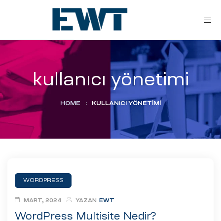
kullanıcı yönetimi
HOME
:
KULLANICI YÖNETIMI
ar
ri
WORDPRESS
leri
MART, 2024
YAZAN
EWT
WordPress Multisite Nedir?