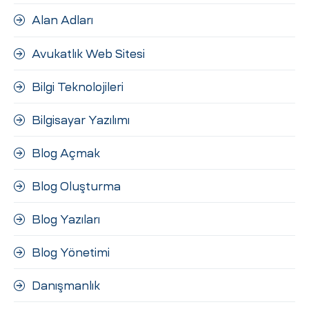
ri
Alan Adları
Avukatlık Web Sitesi
Bilgi Teknolojileri
Bilgisayar Yazılımı
Blog Açmak
 (CMS)
Blog Oluşturma
mı
asarımı
Blog Yazıları
rımı
Blog Yönetimi
Danışmanlık