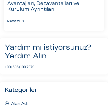
eri
Avantajları, Dezavantajları ve
Kurulum Ayrıntıları
DEVAMI
ay
ti Aday
k
u
Yardım mı istiyorsunuz?
leri
Yardım Alın
n
+90 (505) 109 7979
Kategoriler
Alan Adı
çı