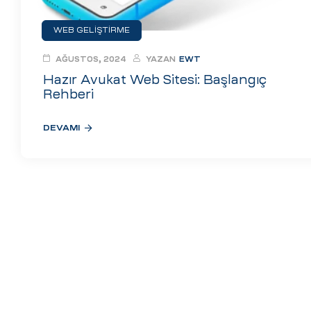
ri
WEB GELIŞTIRME
AĞUSTOS, 2024
YAZAN
EWT
Hazır Avukat Web Sitesi: Başlangıç
Rehberi
DEVAMI
 (CMS)
mı
asarımı
rımı