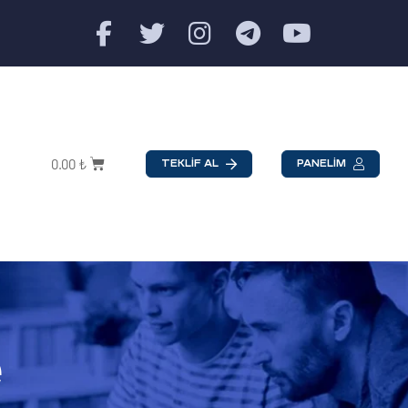
0.00
₺
TEKLİF AL
PANELİM
e