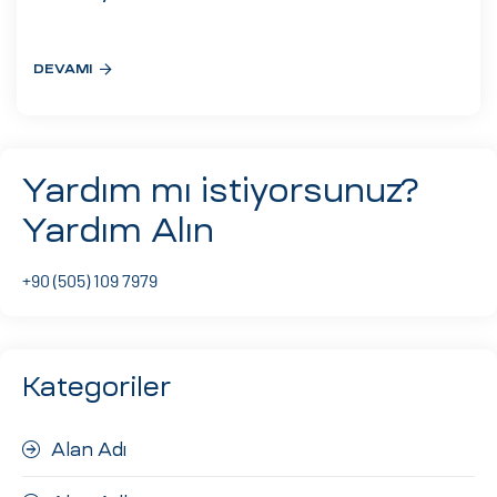
eri
DEVAMI
ay
ti Aday
k
Yardım mı istiyorsunuz?
u
Yardım Alın
leri
+90 (505) 109 7979
n
Kategoriler
Alan Adı
çı