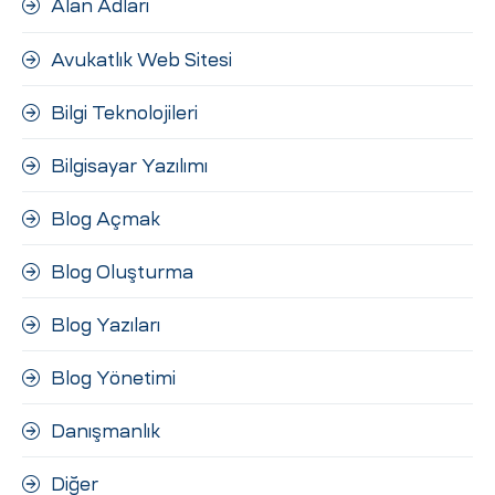
Alan Adları
ri
Avukatlık Web Sitesi
Bilgi Teknolojileri
Bilgisayar Yazılımı
Blog Açmak
 (CMS)
Blog Oluşturma
Blog Yazıları
mı
asarımı
Blog Yönetimi
rımı
Danışmanlık
Diğer