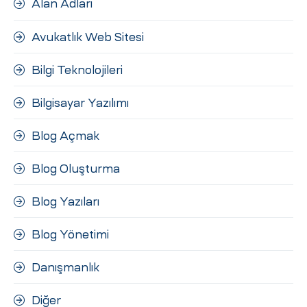
Alan Adları
ri
Avukatlık Web Sitesi
Bilgi Teknolojileri
Bilgisayar Yazılımı
Blog Açmak
 (CMS)
Blog Oluşturma
Blog Yazıları
mı
asarımı
Blog Yönetimi
rımı
Danışmanlık
Diğer