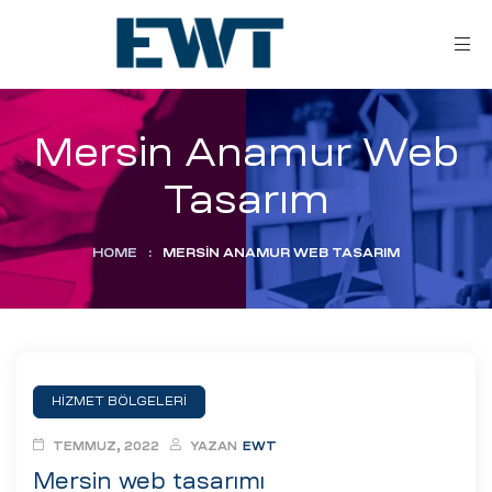
Mersin Anamur Web
Tasarım
HOME
:
MERSIN ANAMUR WEB TASARIM
ar
ri
HİZMET BÖLGELERİ
leri
TEMMUZ, 2022
YAZAN
EWT
Mersin web tasarımı