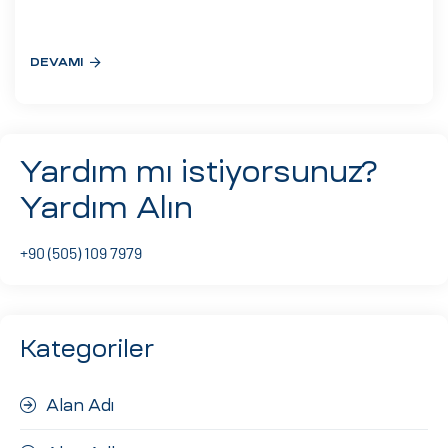
eri
DEVAMI
ay
ti Aday
k
Yardım mı istiyorsunuz?
u
Yardım Alın
leri
+90 (505) 109 7979
n
Kategoriler
Alan Adı
çı