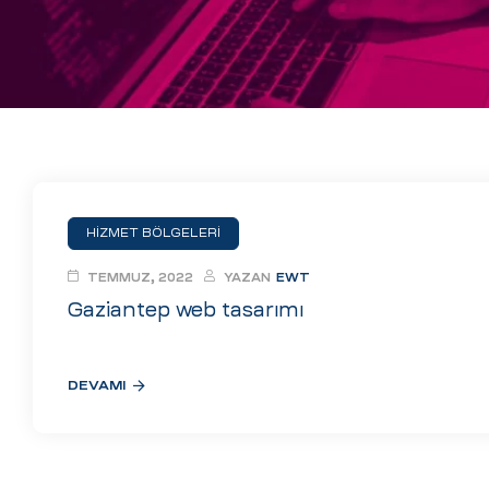
eri
ay
ti Aday
k
u
HİZMET BÖLGELERİ
leri
TEMMUZ, 2022
YAZAN
EWT
n
Gaziantep web tasarımı
DEVAMI
çı