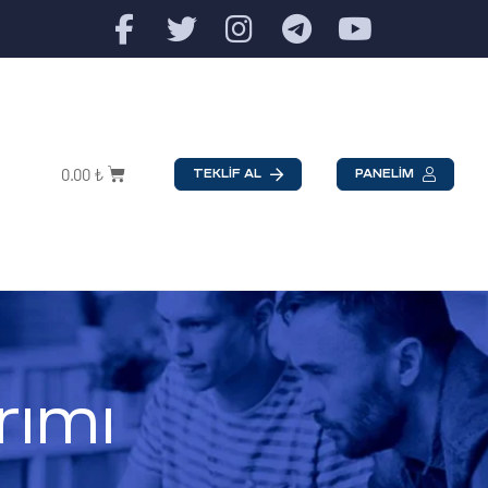
0.00
₺
TEKLİF AL
PANELİM
rımı