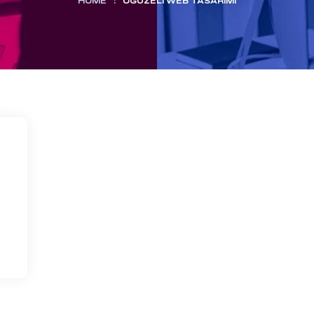
HOME
:
OĞUZELI WEB TASARIMI