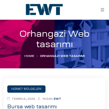
Orhangazi Web
tasarımı
HOME
:
ORHANGAZI WEB TASARIMI
ar
ri
HİZMET BÖLGELERİ
leri
TEMMUZ, 2022
YAZAN
EWT
Bursa web tasarımı