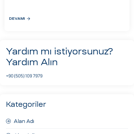
eri
DEVAMI
ay
ti Aday
k
Yardım mı istiyorsunuz?
u
Yardım Alın
leri
+90 (505) 109 7979
n
Kategoriler
Alan Adı
çı