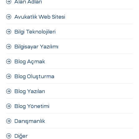
Alan Adları
ri
Avukatlık Web Sitesi
Bilgi Teknolojileri
Bilgisayar Yazılımı
Blog Açmak
 (CMS)
Blog Oluşturma
Blog Yazıları
mı
asarımı
Blog Yönetimi
rımı
Danışmanlık
Diğer