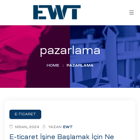
pazarlama
HOME
:
PAZARLAMA
ar
ri
E-TICARET
leri
NISAN, 2024
YAZAN
EWT
E-ticaret İşine Başlamak İçin Ne