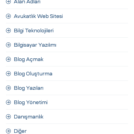
Alan Adları
ri
Avukatlık Web Sitesi
Bilgi Teknolojileri
Bilgisayar Yazılımı
Blog Açmak
 (CMS)
Blog Oluşturma
Blog Yazıları
mı
asarımı
Blog Yönetimi
rımı
Danışmanlık
Diğer