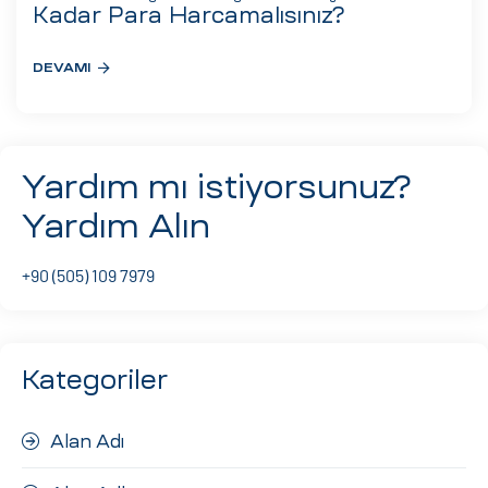
eri
Kadar Para Harcamalısınız?
DEVAMI
ay
ti Aday
k
Yardım mı istiyorsunuz?
u
Yardım Alın
leri
+90 (505) 109 7979
n
Kategoriler
Alan Adı
çı