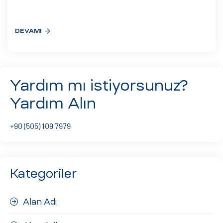
eri
DEVAMI
ay
ti Aday
k
Yardım mı istiyorsunuz?
u
Yardım Alın
leri
+90 (505) 109 7979
n
Kategoriler
Alan Adı
çı