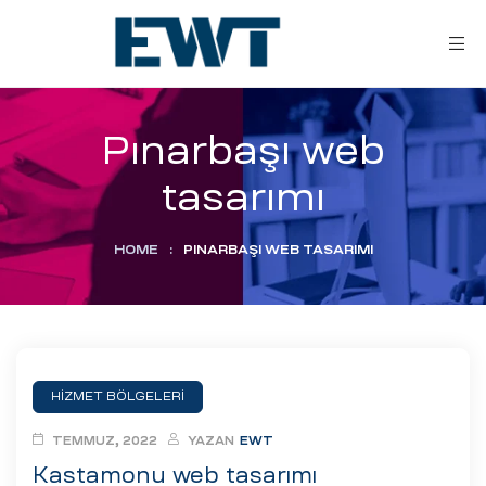
Pınarbaşı web
tasarımı
HOME
:
PINARBAŞI WEB TASARIMI
ar
ri
HİZMET BÖLGELERİ
leri
TEMMUZ, 2022
YAZAN
EWT
Kastamonu web tasarımı