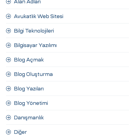
Alan Adları
ri
Avukatlık Web Sitesi
Bilgi Teknolojileri
Bilgisayar Yazılımı
Blog Açmak
 (CMS)
Blog Oluşturma
Blog Yazıları
mı
asarımı
Blog Yönetimi
rımı
Danışmanlık
Diğer