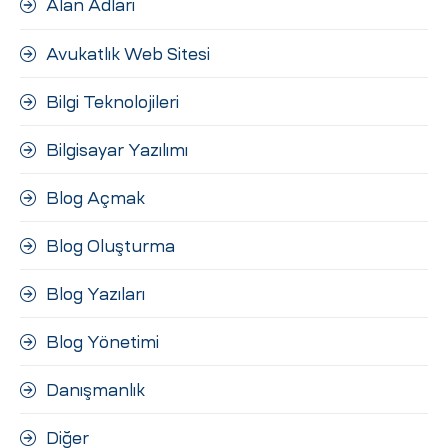
Alan Adları
ri
Avukatlık Web Sitesi
Bilgi Teknolojileri
Bilgisayar Yazılımı
Blog Açmak
 (CMS)
Blog Oluşturma
Blog Yazıları
mı
asarımı
Blog Yönetimi
rımı
Danışmanlık
Diğer