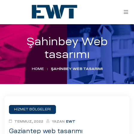
Şahinbey Web
tasarımı
HOME
:
ŞAHINBEY WEB TASARIMI
ar
ri
HİZMET BÖLGELERİ
leri
TEMMUZ, 2022
YAZAN
EWT
Gaziantep web tasarımı