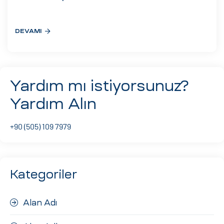
eri
DEVAMI
ay
ti Aday
k
Yardım mı istiyorsunuz?
u
Yardım Alın
leri
+90 (505) 109 7979
n
Kategoriler
Alan Adı
çı