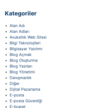
Kategoriler
Alan Adı
Alan Adları
Avukatlık Web Sitesi
Bilgi Teknolojileri
Bilgisayar Yazılımı
Blog Açmak
CMS)
)
Blog Oluşturma
Blog Yazıları
Blog Yönetimi
arımı
ımı
Danışmanlık
Diğer
asarımı
arımı
Dijital Pazarlama
E-posta
E-posta Güvenliği
E-ticaret