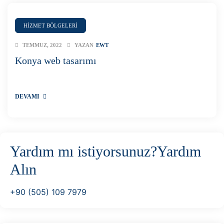
i
HİZMET BÖLGELERİ
i Aday
day
TEMMUZ, 2022
YAZAN
EWT
Konya web tasarımı
DEVAMI
ri
Yardım mı istiyorsunuz?
Yardım
Alın
+90 (505) 109 7979