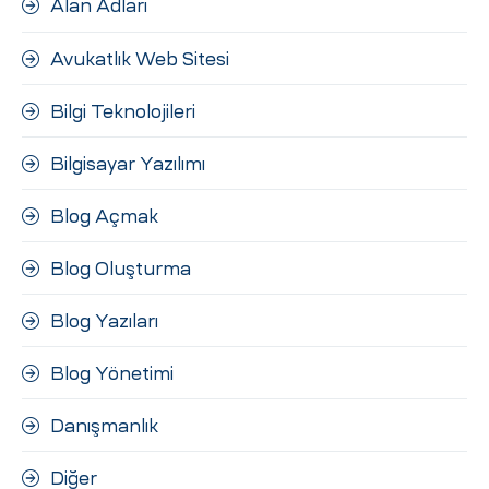
Alan Adları
ri
Avukatlık Web Sitesi
Bilgi Teknolojileri
Bilgisayar Yazılımı
Blog Açmak
 (CMS)
Blog Oluşturma
Blog Yazıları
mı
asarımı
Blog Yönetimi
rımı
Danışmanlık
Diğer