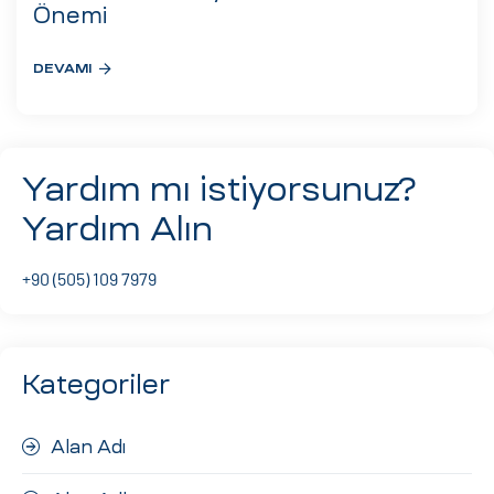
eri
Önemi
DEVAMI
ay
ti Aday
k
Yardım mı istiyorsunuz?
u
Yardım Alın
leri
+90 (505) 109 7979
n
Kategoriler
Alan Adı
çı