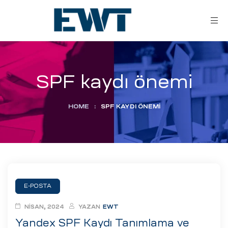
SPF kaydı önemi
HOME
:
SPF KAYDI ÖNEMI
ar
ri
E-POSTA
leri
NISAN, 2024
YAZAN
EWT
Yandex SPF Kaydı Tanımlama ve