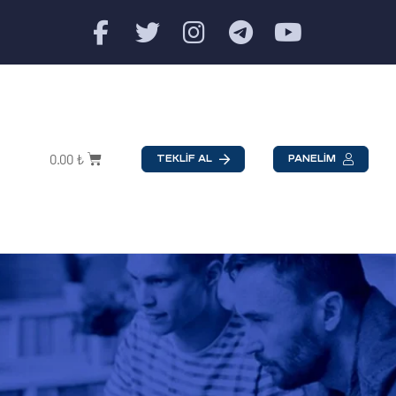
0.00
₺
TEKLİF AL
PANELİM