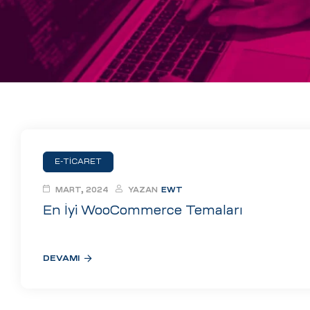
eri
ay
ti Aday
k
u
leri
E-TICARET
n
MART, 2024
YAZAN
EWT
En İyi WooCommerce Temaları
DEVAMI
çı