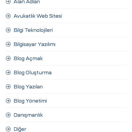
Alan Adları
ri
Avukatlık Web Sitesi
Bilgi Teknolojileri
Bilgisayar Yazılımı
Blog Açmak
 (CMS)
Blog Oluşturma
Blog Yazıları
mı
asarımı
Blog Yönetimi
rımı
Danışmanlık
Diğer