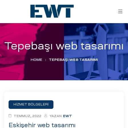
Tepebaşı web tasarımı
HOME
:
TEPEBAŞI WEB TASARIMI
ar
ri
HİZMET BÖLGELERİ
leri
TEMMUZ, 2022
YAZAN
EWT
Eskişehir web tasarımı