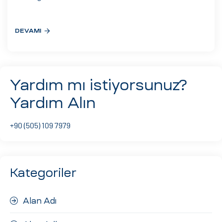
eri
DEVAMI
ay
ti Aday
k
Yardım mı istiyorsunuz?
u
Yardım Alın
leri
+90 (505) 109 7979
n
Kategoriler
Alan Adı
çı