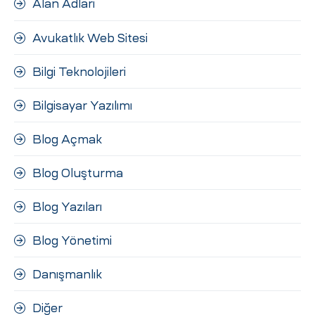
Alan Adları
ri
Avukatlık Web Sitesi
Bilgi Teknolojileri
Bilgisayar Yazılımı
Blog Açmak
 (CMS)
Blog Oluşturma
Blog Yazıları
mı
asarımı
Blog Yönetimi
rımı
Danışmanlık
Diğer