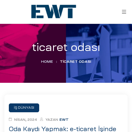
ticaret odası
HOME
:
TICARET ODASI
ar
ri
İŞ DÜNYASI
leri
NISAN, 2024
YAZAN
EWT
Oda Kaydı Yapmak: e-ticaret İşinde