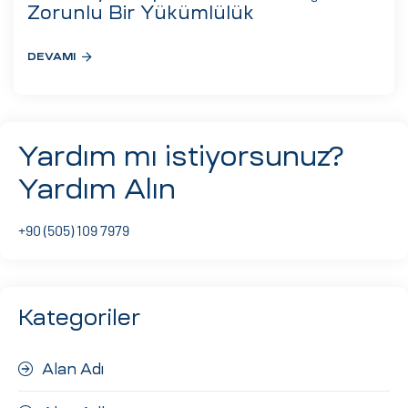
eri
Zorunlu Bir Yükümlülük
DEVAMI
ay
ti Aday
k
Yardım mı istiyorsunuz?
u
Yardım Alın
leri
+90 (505) 109 7979
n
Kategoriler
Alan Adı
çı