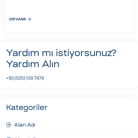
eri
DEVAMI
ay
ti Aday
k
Yardım mı istiyorsunuz?
u
Yardım Alın
leri
+90 (505) 109 7979
n
Kategoriler
Alan Adı
çı