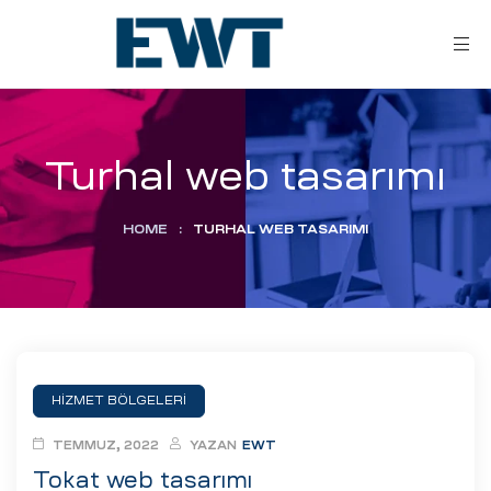
Turhal web tasarımı
HOME
:
TURHAL WEB TASARIMI
ar
ri
HİZMET BÖLGELERİ
leri
TEMMUZ, 2022
YAZAN
EWT
Tokat web tasarımı