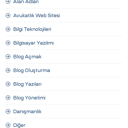
Alan Adları
ri
Avukatlık Web Sitesi
Bilgi Teknolojileri
Bilgisayar Yazılımı
Blog Açmak
 (CMS)
Blog Oluşturma
Blog Yazıları
mı
asarımı
Blog Yönetimi
rımı
Danışmanlık
Diğer