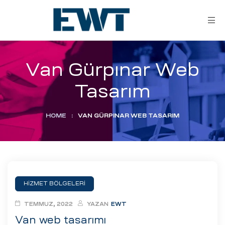
Van Gürpınar Web
Tasarım
HOME
:
VAN GÜRPINAR WEB TASARIM
ar
ri
HİZMET BÖLGELERİ
leri
TEMMUZ, 2022
YAZAN
EWT
Van web tasarımı