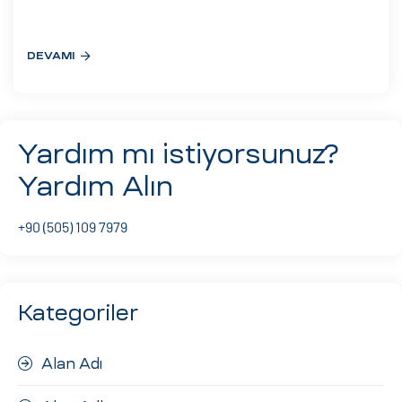
eri
DEVAMI
ay
ti Aday
k
Yardım mı istiyorsunuz?
u
Yardım Alın
leri
+90 (505) 109 7979
n
Kategoriler
Alan Adı
çı