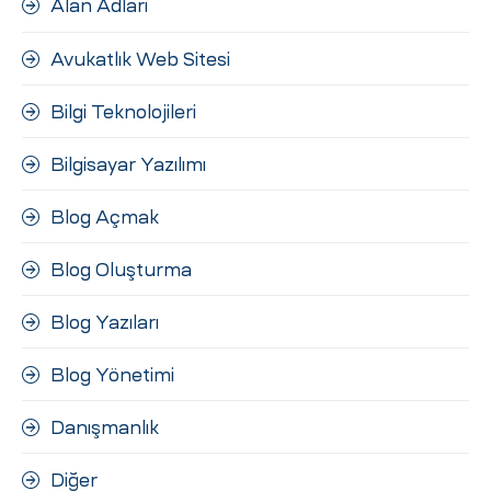
Alan Adları
ri
Avukatlık Web Sitesi
Bilgi Teknolojileri
Bilgisayar Yazılımı
Blog Açmak
 (CMS)
Blog Oluşturma
Blog Yazıları
mı
asarımı
Blog Yönetimi
rımı
Danışmanlık
Diğer