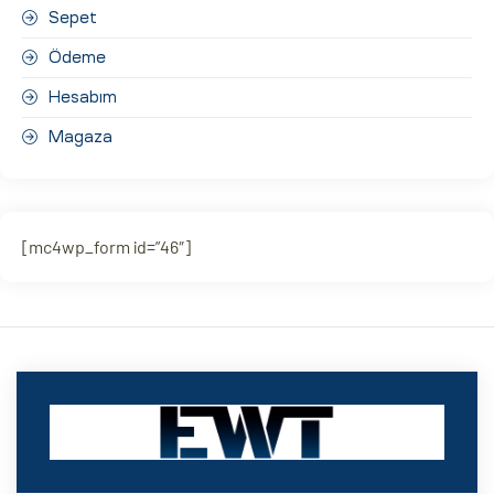
Sepet
Ödeme
Hesabım
Magaza
[mc4wp_form id=”46″]