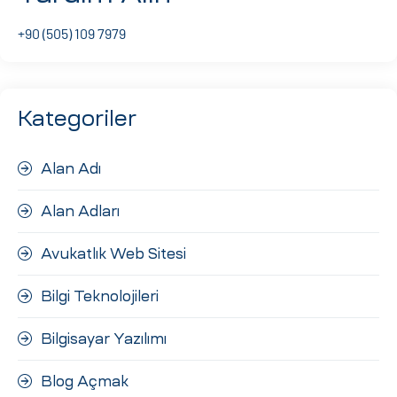
ri
+90 (505) 109 7979
Kategoriler
Alan Adı
Alan Adları
 (CMS)
Avukatlık Web Sitesi
mı
asarımı
Bilgi Teknolojileri
rımı
Bilgisayar Yazılımı
Blog Açmak