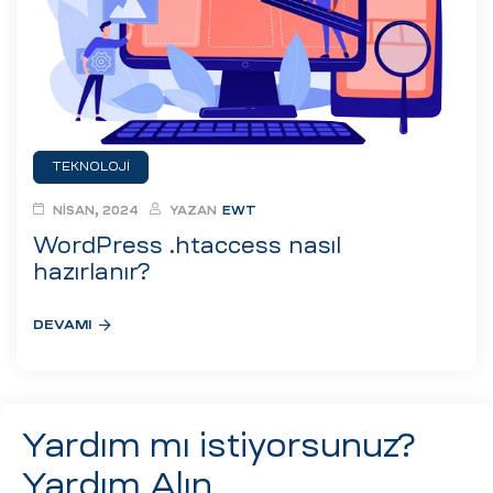
eri
ay
ti Aday
k
TEKNOLOJI
u
NISAN, 2024
YAZAN
EWT
leri
WordPress .htaccess nasıl
hazırlanır?
n
DEVAMI
Yardım mı istiyorsunuz?
Yardım Alın
çı