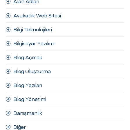
Alan Adları
ri
Avukatlık Web Sitesi
Bilgi Teknolojileri
Bilgisayar Yazılımı
Blog Açmak
 (CMS)
Blog Oluşturma
Blog Yazıları
mı
asarımı
Blog Yönetimi
rımı
Danışmanlık
Diğer