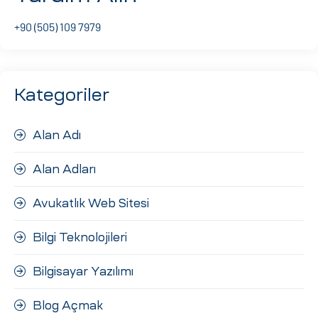
ri
+90 (505) 109 7979
Kategoriler
Alan Adı
Alan Adları
 (CMS)
Avukatlık Web Sitesi
mı
asarımı
Bilgi Teknolojileri
rımı
Bilgisayar Yazılımı
Blog Açmak