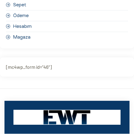
Sepet
Ödeme
Hesabım
Magaza
[mc4wp_form id=”46″]