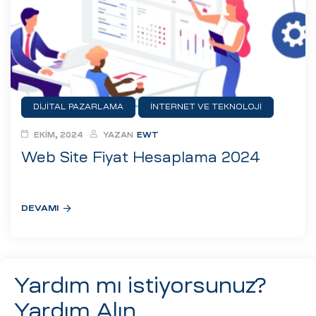
eri
ay
ti Aday
k
DIJITAL PAZARLAMA
İNTERNET VE TEKNOLOJI
u
TASARIM
YAZILIM
EKIM, 2024
YAZAN
EWT
leri
Web Site Fiyat Hesaplama 2024
n
DEVAMI
Yardım mı istiyorsunuz?
Yardım Alın
çı