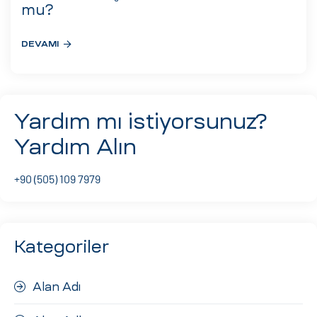
eri
mu?
DEVAMI
ay
ti Aday
k
Yardım mı istiyorsunuz?
u
Yardım Alın
leri
+90 (505) 109 7979
n
Kategoriler
Alan Adı
çı