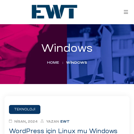
Windows
HOME
:
WINDOWS
ar
ri
TEKNOLOJI
leri
NISAN, 2024
YAZAN
EWT
WordPress için Linux mu Windows