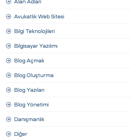
Alan Adları
ri
Avukatlık Web Sitesi
Bilgi Teknolojileri
Bilgisayar Yazılımı
Blog Açmak
 (CMS)
Blog Oluşturma
Blog Yazıları
mı
asarımı
Blog Yönetimi
rımı
Danışmanlık
Diğer