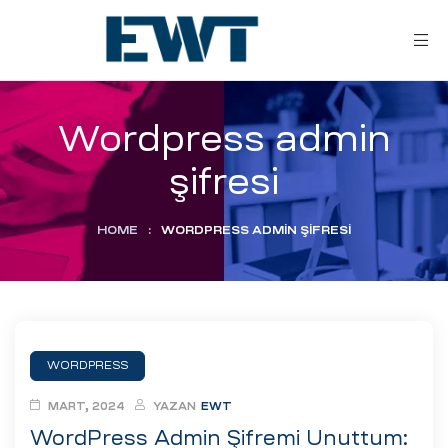
Wordpress admin
şifresi
HOME
:
WORDPRESS ADMIN ŞIFRESI
ar
ri
WORDPRESS
leri
MART, 2024
YAZAN
EWT
WordPress Admin Şifremi Unuttum: