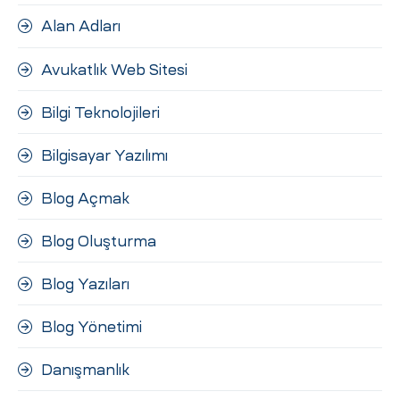
ri
Alan Adları
Avukatlık Web Sitesi
Bilgi Teknolojileri
Bilgisayar Yazılımı
Blog Açmak
 (CMS)
Blog Oluşturma
mı
asarımı
Blog Yazıları
rımı
Blog Yönetimi
Danışmanlık