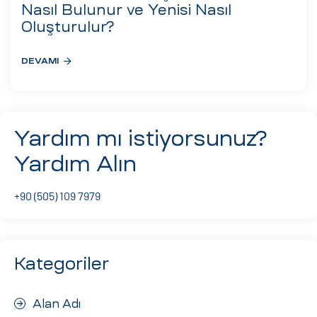
eri
Nasıl Bulunur ve Yenisi Nasıl
Oluşturulur?
DEVAMI
ay
ti Aday
k
u
Yardım mı istiyorsunuz?
leri
Yardım Alın
n
+90 (505) 109 7979
Kategoriler
Alan Adı
çı