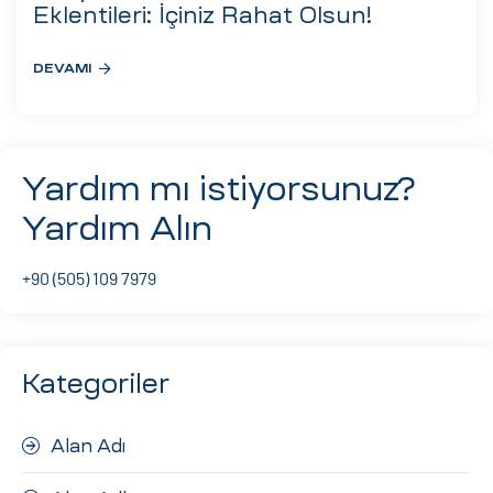
eri
Eklentileri: İçiniz Rahat Olsun!
DEVAMI
ay
ti Aday
k
Yardım mı istiyorsunuz?
u
Yardım Alın
leri
+90 (505) 109 7979
n
Kategoriler
Alan Adı
çı