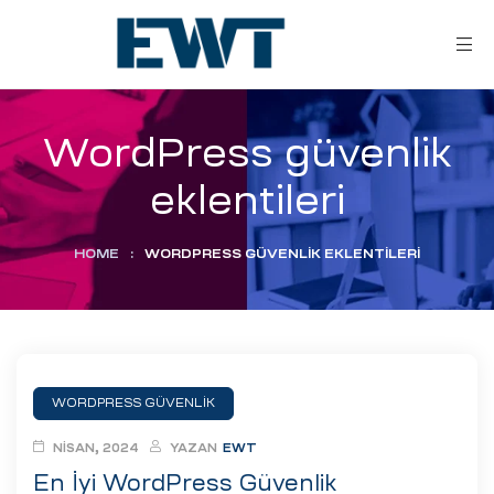
WordPress güvenlik
eklentileri
HOME
:
WORDPRESS GÜVENLIK EKLENTILERI
ar
ri
WORDPRESS GÜVENLIK
leri
NISAN, 2024
YAZAN
EWT
En İyi WordPress Güvenlik