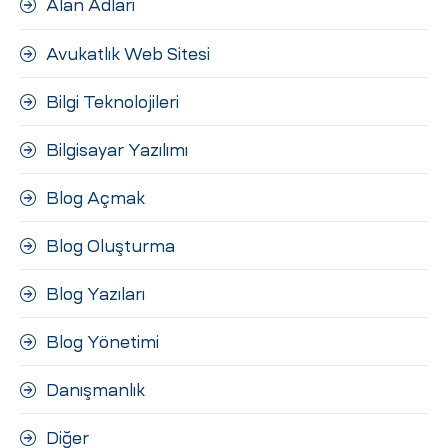
Alan Adları
ri
Avukatlık Web Sitesi
Bilgi Teknolojileri
Bilgisayar Yazılımı
Blog Açmak
 (CMS)
Blog Oluşturma
Blog Yazıları
mı
asarımı
Blog Yönetimi
rımı
Danışmanlık
Diğer