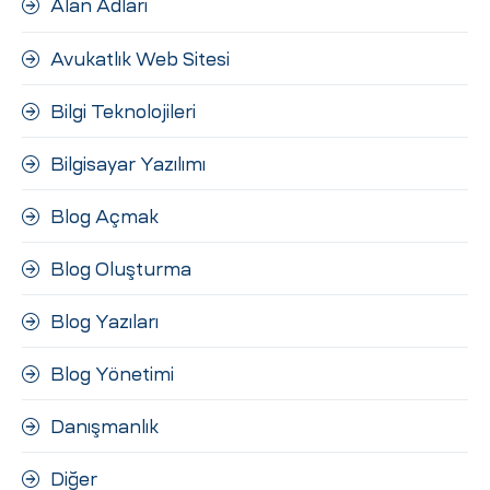
Alan Adları
ri
Avukatlık Web Sitesi
Bilgi Teknolojileri
Bilgisayar Yazılımı
Blog Açmak
 (CMS)
Blog Oluşturma
Blog Yazıları
mı
asarımı
Blog Yönetimi
rımı
Danışmanlık
Diğer