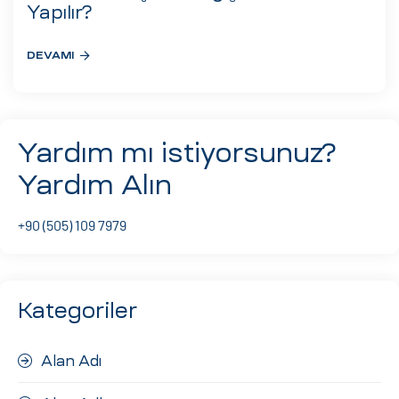
eri
Yapılır?
DEVAMI
ay
ti Aday
k
Yardım mı istiyorsunuz?
u
Yardım Alın
leri
+90 (505) 109 7979
n
Kategoriler
Alan Adı
çı