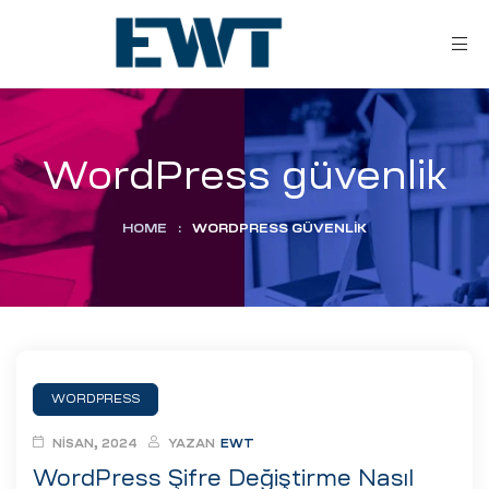
WordPress güvenlik
HOME
:
WORDPRESS GÜVENLIK
ar
ri
WORDPRESS
leri
NISAN, 2024
YAZAN
EWT
WordPress Şifre Değiştirme Nasıl