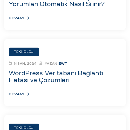
eri
Yorumları Otomatik Nasıl Silinir?
DEVAMI
ay
ti Aday
k
u
TEKNOLOJI
leri
NISAN, 2024
YAZAN
EWT
WordPress Veritabanı Bağlantı
n
Hatası ve Çözümleri
DEVAMI
çı
TEKNOLOJI