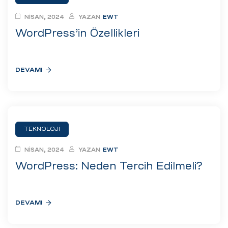
ri
NISAN, 2024
YAZAN
EWT
WordPress’in Özellikleri
DEVAMI
 (CMS)
TEKNOLOJI
NISAN, 2024
YAZAN
EWT
mı
asarımı
WordPress: Neden Tercih Edilmeli?
rımı
DEVAMI