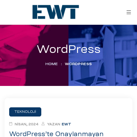
WordPress
HOME
:
WORDPRESS
ar
ri
TEKNOLOJI
leri
NISAN, 2024
YAZAN
EWT
WordPress’te Onaylanmayan