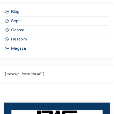
Blog
Sepet
Ödeme
Hesabım
Magaza
[mc4wp_form id=”46″]