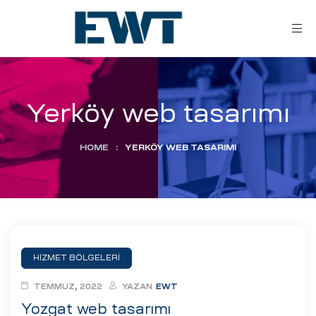
Yerköy web tasarımı
HOME
:
YERKÖY WEB TASARIMI
ar
ri
HİZMET BÖLGELERİ
leri
TEMMUZ, 2022
YAZAN
EWT
Yozgat web tasarımı