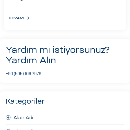
eri
DEVAMI
ay
ti Aday
k
Yardım mı istiyorsunuz?
u
Yardım Alın
leri
+90 (505) 109 7979
n
Kategoriler
Alan Adı
çı