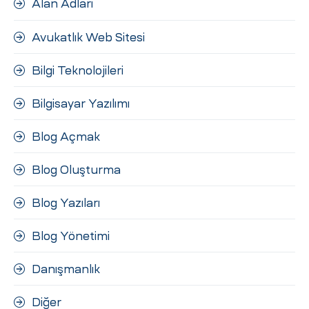
Alan Adları
ri
Avukatlık Web Sitesi
Bilgi Teknolojileri
Bilgisayar Yazılımı
Blog Açmak
 (CMS)
Blog Oluşturma
Blog Yazıları
mı
asarımı
Blog Yönetimi
rımı
Danışmanlık
Diğer