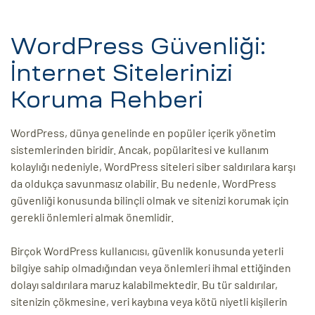
eri
WordPress Güvenliği:
ay
ti Aday
İnternet Sitelerinizi
k
Koruma Rehberi
u
WordPress, dünya genelinde en popüler içerik yönetim
sistemlerinden biridir. Ancak, popülaritesi ve kullanım
leri
kolaylığı nedeniyle, WordPress siteleri siber saldırılara karşı
da oldukça savunmasız olabilir. Bu nedenle, WordPress
n
güvenliği konusunda bilinçli olmak ve sitenizi korumak için
gerekli önlemleri almak önemlidir.
Birçok WordPress kullanıcısı, güvenlik konusunda yeterli
bilgiye sahip olmadığından veya önlemleri ihmal ettiğinden
dolayı saldırılara maruz kalabilmektedir. Bu tür saldırılar,
sitenizin çökmesine, veri kaybına veya kötü niyetli kişilerin
çı