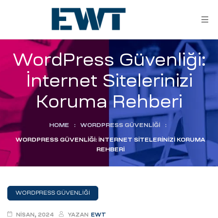
WordPress Güvenliği:
İnternet Sitelerinizi
Koruma Rehberi
HOME
:
WORDPRESS GÜVENLIĞI
:
ar
WORDPRESS GÜVENLIĞI: İNTERNET SITELERINIZI KORUMA
REHBERI
ri
WORDPRESS GÜVENLIĞI
leri
NISAN, 2024
YAZAN
EWT