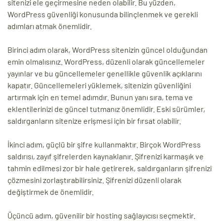
sitenizi ele geçirmesine neden olabilir. Bu yüzden,
WordPress güvenliği konusunda bilinçlenmek ve gerekli
ri
adımları atmak önemlidir.
Birinci adım olarak, WordPress sitenizin güncel olduğundan
emin olmalısınız. WordPress, düzenli olarak güncellemeler
yayınlar ve bu güncellemeler genellikle güvenlik açıklarını
kapatır. Güncellemeleri yüklemek, sitenizin güvenliğini
artırmak için en temel adımdır. Bunun yanı sıra, tema ve
eklentilerinizi de güncel tutmanız önemlidir. Eski sürümler,
saldırganların sitenize erişmesi için bir fırsat olabilir.
 (CMS)
İkinci adım, güçlü bir şifre kullanmaktır. Birçok WordPress
mı
asarımı
saldırısı, zayıf şifrelerden kaynaklanır. Şifrenizi karmaşık ve
tahmin edilmesi zor bir hale getirerek, saldırganların şifrenizi
rımı
çözmesini zorlaştırabilirsiniz. Şifrenizi düzenli olarak
değiştirmek de önemlidir.
Üçüncü adım, güvenilir bir hosting sağlayıcısı seçmektir.