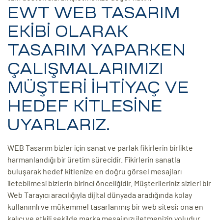
EWT WEB TASARIM
EKİBİ OLARAK
TASARIM YAPARKEN
ÇALIŞMALARIMIZI
MÜŞTERİ İHTİYAÇ VE
HEDEF KİTLESİNE
UYARLARIZ.
WEB Tasarım bizler için sanat ve parlak fikirlerin birlikte
harmanlandığı bir üretim sürecidir. Fikirlerin sanatla
buluşarak hedef kitlenize en doğru görsel mesajları
iletebilmesi bizlerin birinci önceliğidir. Müşterileriniz sizleri bir
Web Tarayıcı aracılığıyla dijital dünyada aradığında kolay
kullanımlı ve mükemmel tasarlanmış bir web sitesi; ona en
kalıcı ve etkili şekilde marka mesajınızı iletmenizin yoludur.