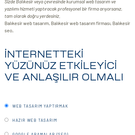
Sizde Balıkesir veya çevresinde kurumsal web tasarım ve
yazılımı hizmeti yaptıracak profesyonel bir firma arıyorsanız,
ri
tam olarak doğru yerdesiniz.
Balıkesir web tasarım, Balıkesir web tasarım firması, Balıkesir
seo,
İNTERNETTEKİ
YÜZÜNÜZ ETKİLEYİCİ
 (CMS)
VE ANLAŞILIR OLMALI
mı
asarımı
rımı
WEB TASARIM YAPTIRMAK
HAZIR WEB TASARIM
GOOGLE ARAMALAR (SEO)