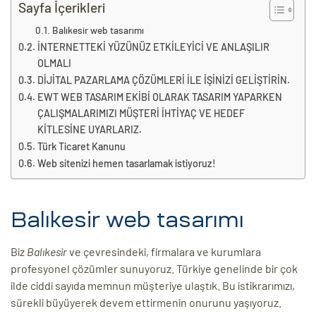
eri
Sayfa İçerikleri
Balıkesir web tasarımı
İNTERNETTEKİ YÜZÜNÜZ ETKİLEYİCİ VE ANLAŞILIR
ay
OLMALI
ti Aday
DİJİTAL PAZARLAMA ÇÖZÜMLERİ İLE İŞİNİZİ GELİŞTİRİN.
k
EWT WEB TASARIM EKİBİ OLARAK TASARIM YAPARKEN
ÇALIŞMALARIMIZI MÜŞTERİ İHTİYAÇ VE HEDEF
u
KİTLESİNE UYARLARIZ.
Türk Ticaret Kanunu
leri
Web sitenizi hemen tasarlamak istiyoruz!
n
Balıkesir web tasarımı
Biz
Balıkesir
ve çevresindeki, firmalara ve kurumlara
profesyonel çözümler sunuyoruz. Türkiye genelinde bir çok
ilde ciddi sayıda memnun müşteriye ulaştık. Bu istikrarımızı,
sürekli büyüyerek devem ettirmenin onurunu yaşıyoruz.
çı