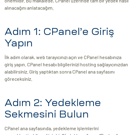
önemlidir. Bu makalede, CPanel üzerinde tam bir yedek nasıl
alınacağını anlatacağım.
ri
Adım 1: CPanel’e Giriş
Yapın
İlk adım olarak, web tarayıcınızı açın ve CPanel hesabınıza
giriş yapın. CPanel hesabı bilgilerinizi hosting sağlayıcınızdan
alabilirsiniz. Giriş yaptıktan sonra CPanel ana sayfasını
 (CMS)
göreceksiniz.
mı
asarımı
Adım 2: Yedekleme
rımı
Sekmesini Bulun
CPanel ana sayfasında, yedekleme işlemlerini