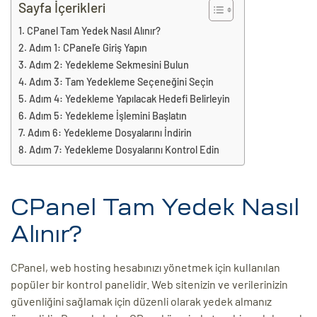
eri
Sayfa İçerikleri
CPanel Tam Yedek Nasıl Alınır?
Adım 1: CPanel’e Giriş Yapın
ay
ti Aday
Adım 2: Yedekleme Sekmesini Bulun
Adım 3: Tam Yedekleme Seçeneğini Seçin
k
Adım 4: Yedekleme Yapılacak Hedefi Belirleyin
Adım 5: Yedekleme İşlemini Başlatın
u
Adım 6: Yedekleme Dosyalarını İndirin
Adım 7: Yedekleme Dosyalarını Kontrol Edin
leri
n
CPanel Tam Yedek Nasıl
Alınır?
CPanel, web hosting hesabınızı yönetmek için kullanılan
popüler bir kontrol panelidir. Web sitenizin ve verilerinizin
güvenliğini sağlamak için düzenli olarak yedek almanız
çı