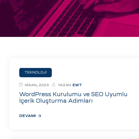
eri
ay
ti Aday
k
u
leri
TEKNOLOJI
n
NISAN, 2024
YAZAN
EWT
WordPress Kurulumu ve SEO Uyumlu
İçerik Oluşturma Adımları
DEVAMI
çı