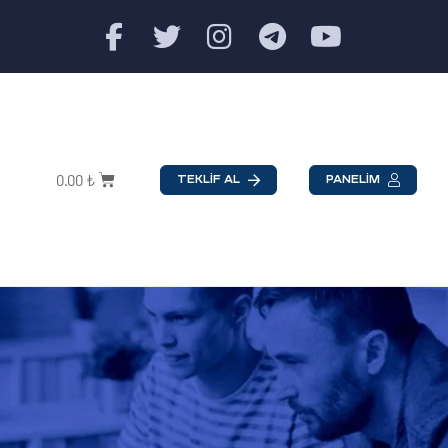
0.00
₺
TEKLİF AL
PANELİM