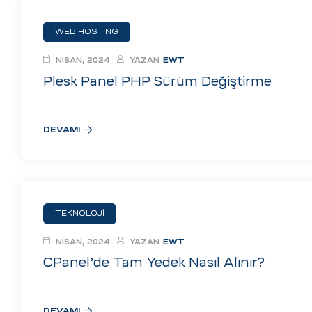
ri
WEB HOSTING
NISAN, 2024
YAZAN
EWT
Plesk Panel PHP Sürüm Değiştirme
DEVAMI
 (CMS)
mı
asarımı
TEKNOLOJI
NISAN, 2024
YAZAN
EWT
rımı
CPanel’de Tam Yedek Nasıl Alınır?
DEVAMI