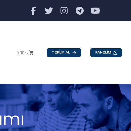
0.00
₺
TEKLİF AL
PANELİM
ımı