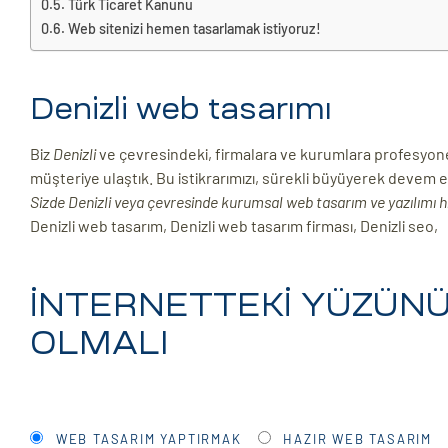
Türk Ticaret Kanunu
Web sitenizi hemen tasarlamak istiyoruz!
ri
Denizli web tasarımı
Biz
Denizli
ve çevresindeki, firmalara ve kurumlara profesyon
müşteriye ulaştık. Bu istikrarımızı, sürekli büyüyerek devem 
Sizde Denizli veya çevresinde kurumsal web tasarım ve yazılımı h
Denizli web tasarım, Denizli web tasarım firması, Denizli seo,
 (CMS)
İNTERNETTEKİ YÜZÜNÜZ
mı
asarımı
OLMALI
rımı
WEB TASARIM YAPTIRMAK
HAZIR WEB TASARIM