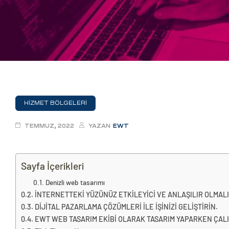
eri
ay
ti Aday
k
u
HİZMET BÖLGELERİ
leri
TEMMUZ, 2022
YAZAN
EWT
n
Sayfa İçerikleri
Denizli web tasarımı
İNTERNETTEKİ YÜZÜNÜZ ETKİLEYİCİ VE ANLAŞILIR OLMALI
DİJİTAL PAZARLAMA ÇÖZÜMLERİ İLE İŞİNİZİ GELİŞTİRİN.
EWT WEB TASARIM EKİBİ OLARAK TASARIM YAPARKEN ÇALIŞ
çı