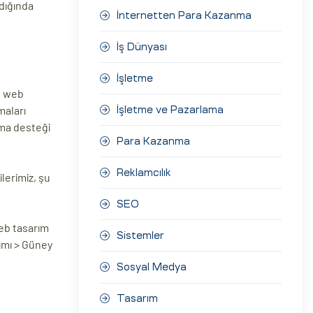
adığında
İnternetten Para Kazanma
İş Dünyası
İşletme
e, web
maları
İşletme ve Pazarlama
rma desteği
Para Kazanma
Reklamcılık
lerimiz, şu
SEO
eb tasarım
Sistemler
ımı > Güney
Sosyal Medya
Tasarım