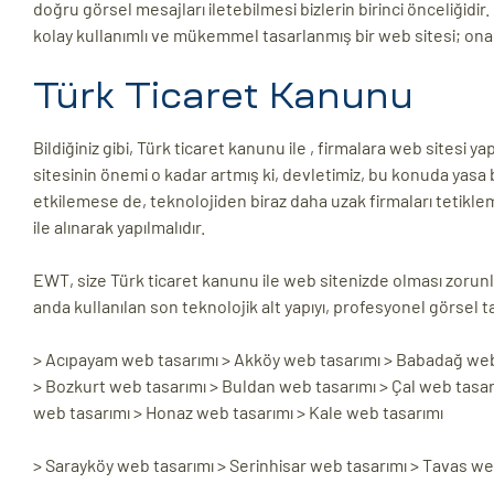
doğru görsel mesajları iletebilmesi bizlerin birinci önceliğidir. 
kolay kullanımlı ve mükemmel tasarlanmış bir web sitesi; ona e
Türk Ticaret Kanunu
Bildiğiniz gibi, Türk ticaret kanunu ile , firmalara web sites
sitesinin önemi o kadar artmış ki, devletimiz, bu konuda yasa 
etkilemese de, teknolojiden biraz daha uzak firmaları tetiklemi
ile alınarak yapılmalıdır.
EWT, size Türk ticaret kanunu ile web sitenizde olması zorunl
anda kullanılan son teknolojik alt yapıyı, profesyonel görsel t
> Acıpayam web tasarımı > Akköy web tasarımı > Babadağ web 
> Bozkurt web tasarımı > Buldan web tasarımı > Çal web tasar
web tasarımı > Honaz web tasarımı > Kale web tasarımı
> Sarayköy web tasarımı > Serinhisar web tasarımı > Tavas we