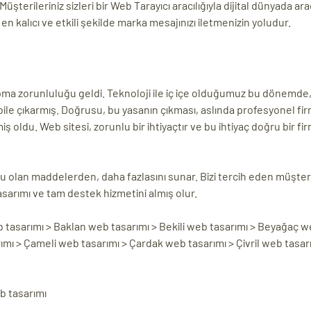
Müşterileriniz sizleri bir Web Tarayıcı aracılığıyla dijital dünyada ar
n kalıcı ve etkili şekilde marka mesajınızı iletmenizin yoludur.
i yapma zorunluluğu geldi. Teknoloji ile iç içe olduğumuz bu dönemd
bile çıkarmış. Doğrusu, bu yasanın çıkması, aslında profesyonel fir
ş oldu. Web sitesi, zorunlu bir ihtiyaçtır ve bu ihtiyaç doğru bir fi
u olan maddelerden, daha fazlasını sunar. Bizi tercih eden müşteri
asarımı ve tam destek hizmetini almış olur.
tasarımı > Baklan web tasarımı > Bekili web tasarımı > Beyağaç w
ımı > Çameli web tasarımı > Çardak web tasarımı > Çivril web tasar
b tasarımı