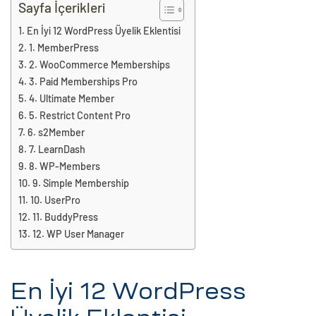
eri
Sayfa İçerikleri
En İyi 12 WordPress Üyelik Eklentisi
1. MemberPress
ay
ti Aday
2. WooCommerce Memberships
3. Paid Memberships Pro
k
4. Ultimate Member
5. Restrict Content Pro
u
6. s2Member
7. LearnDash
leri
8. WP-Members
9. Simple Membership
n
10. UserPro
11. BuddyPress
12. WP User Manager
En İyi 12 WordPress
çı