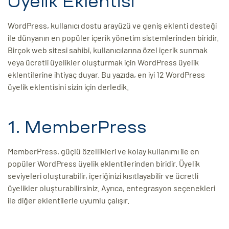
Üyelik Eklentisi
ri
WordPress, kullanıcı dostu arayüzü ve geniş eklenti desteği
ile dünyanın en popüler içerik yönetim sistemlerinden biridir.
Birçok web sitesi sahibi, kullanıcılarına özel içerik sunmak
veya ücretli üyelikler oluşturmak için WordPress üyelik
eklentilerine ihtiyaç duyar. Bu yazıda, en iyi 12 WordPress
üyelik eklentisini sizin için derledik.
1. MemberPress
 (CMS)
MemberPress, güçlü özellikleri ve kolay kullanımı ile en
mı
asarımı
popüler WordPress üyelik eklentilerinden biridir. Üyelik
seviyeleri oluşturabilir, içeriğinizi kısıtlayabilir ve ücretli
rımı
üyelikler oluşturabilirsiniz. Ayrıca, entegrasyon seçenekleri
ile diğer eklentilerle uyumlu çalışır.