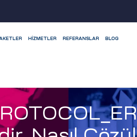
AKETLER
HIZMETLER
REFERANSLAR
BLOG
ROTOCOL_ERR
ir, Nasıl Çözü