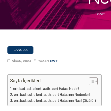
eri
HOME
:
ay
ti Aday
k
u
TEKNOLOJI
leri
NISAN, 2024
YAZAN
EWT
n
Sayfa İçerikleri
err_bad_ssl_client_auth_cert Hatası Nedir?
err_bad_ssl_client_auth_cert Hatasının Nedenleri
err_bad_ssl_client_auth_cert Hatasının Nasıl Çözülür?
çı