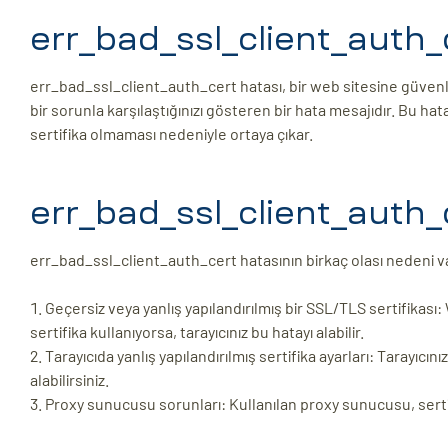
ri
err_bad_ssl_client_auth_
err_bad_ssl_client_auth_cert hatası, bir web sitesine güvenli
bir sorunla karşılaştığınızı gösteren bir hata mesajıdır. Bu hat
sertifika olmaması nedeniyle ortaya çıkar.
err_bad_ssl_client_auth_
 (CMS)
err_bad_ssl_client_auth_cert hatasının birkaç olası nedeni va
Geçersiz veya yanlış yapılandırılmış bir SSL/TLS sertifikası
mı
asarımı
sertifika kullanıyorsa, tarayıcınız bu hatayı alabilir.
rımı
Tarayıcıda yanlış yapılandırılmış sertifika ayarları: Tarayıcın
alabilirsiniz.
Proxy sunucusu sorunları: Kullanılan proxy sunucusu, sertif