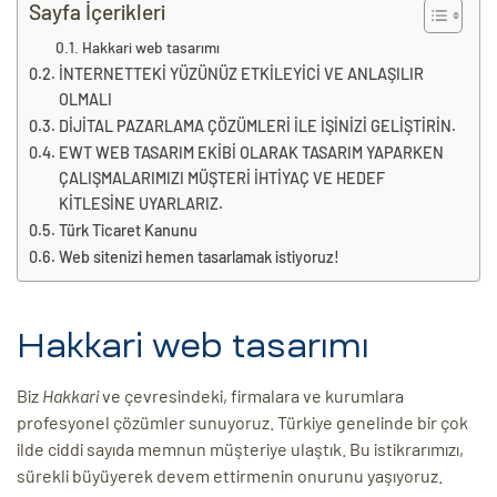
eri
Sayfa İçerikleri
Hakkari web tasarımı
İNTERNETTEKİ YÜZÜNÜZ ETKİLEYİCİ VE ANLAŞILIR
ay
OLMALI
ti Aday
DİJİTAL PAZARLAMA ÇÖZÜMLERİ İLE İŞİNİZİ GELİŞTİRİN.
k
EWT WEB TASARIM EKİBİ OLARAK TASARIM YAPARKEN
ÇALIŞMALARIMIZI MÜŞTERİ İHTİYAÇ VE HEDEF
u
KİTLESİNE UYARLARIZ.
Türk Ticaret Kanunu
leri
Web sitenizi hemen tasarlamak istiyoruz!
n
Hakkari web tasarımı
Biz
Hakkari
ve çevresindeki, firmalara ve kurumlara
profesyonel çözümler sunuyoruz. Türkiye genelinde bir çok
ilde ciddi sayıda memnun müşteriye ulaştık. Bu istikrarımızı,
sürekli büyüyerek devem ettirmenin onurunu yaşıyoruz.
çı