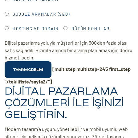
GOOGLE ARAMALAR (SEO)
HOSTING VE DOMAIN
BÜTÜN KONULAR
Dijital pazarlama yoluyla müşteriler için 500'den fazla olası
satış sağladık. Bizimle anında bir arama planlamak için doğru
hizmeti seçin.
[multistep multistep-245 first_step
"/teklifiste/sayfa2/"]
DİJİTAL PAZARLAMA
ÇÖZÜMLERİ İLE İŞİNİZİ
GELİŞTİRİN.
Modern tasarım’a uygun, yönetilebilir ve mobil uyumlu web
siteniz için gelişmiş çözümler sunuyoruz. Görsel tasarım,