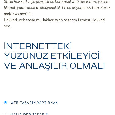
Sizde Hakkari veya çevresinde kurumsal web tasarım ve yazılımı
hizmeti yaptıracak profesyonel bir firma arıyorsanız, tam olarak
ri
doğru yerdesiniz.
Hakkari web tasarım, Hakkari web tasarım firması, Hakkari
seo,
İNTERNETTEKİ
YÜZÜNÜZ ETKİLEYİCİ
 (CMS)
VE ANLAŞILIR OLMALI
mı
asarımı
rımı
WEB TASARIM YAPTIRMAK
HAZIR WEB TASARIM