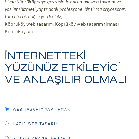
Sizde Köprüköy veya çevresinde kurumsal web tasarım ve
yazılımı hizmeti yaptıracak profesyonel bir firma arıyorsanız,
ri
tam olarak doğru yerdesiniz.
Köprüköy web tasarım, Köprüköy web tasarım firması,
Köprüköy seo,
İNTERNETTEKİ
YÜZÜNÜZ ETKİLEYİCİ
 (CMS)
VE ANLAŞILIR OLMALI
mı
asarımı
rımı
WEB TASARIM YAPTIRMAK
HAZIR WEB TASARIM
GOOGLE ARAMALAR (SEO)