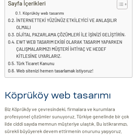
eri
Sayfa İçerikleri
Köprüköy web tasarımı
İNTERNETTEKİ YÜZÜNÜZ ETKİLEYİCİ VE ANLAŞILIR
ay
OLMALI
ti Aday
DİJİTAL PAZARLAMA ÇÖZÜMLERİ İLE İŞİNİZİ GELİŞTİRİN.
k
EWT WEB TASARIM EKİBİ OLARAK TASARIM YAPARKEN
ÇALIŞMALARIMIZI MÜŞTERİ İHTİYAÇ VE HEDEF
u
KİTLESİNE UYARLARIZ.
Türk Ticaret Kanunu
leri
Web sitenizi hemen tasarlamak istiyoruz!
n
Köprüköy web tasarımı
Biz
Köprüköy
ve çevresindeki, firmalara ve kurumlara
profesyonel çözümler sunuyoruz. Türkiye genelinde bir çok
ilde ciddi sayıda memnun müşteriye ulaştık. Bu istikrarımızı,
sürekli büyüyerek devem ettirmenin onurunu yaşıyoruz.
çı