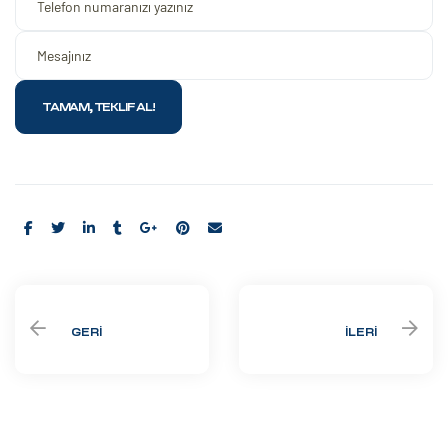
Share:
GERI
İLERI