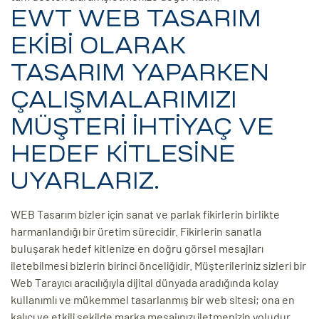
EWT WEB TASARIM
EKİBİ OLARAK
TASARIM YAPARKEN
ÇALIŞMALARIMIZI
MÜŞTERİ İHTİYAÇ VE
HEDEF KİTLESİNE
UYARLARIZ.
WEB Tasarım bizler için sanat ve parlak fikirlerin birlikte
harmanlandığı bir üretim sürecidir. Fikirlerin sanatla
buluşarak hedef kitlenize en doğru görsel mesajları
iletebilmesi bizlerin birinci önceliğidir. Müşterileriniz sizleri bir
Web Tarayıcı aracılığıyla dijital dünyada aradığında kolay
kullanımlı ve mükemmel tasarlanmış bir web sitesi; ona en
kalıcı ve etkili şekilde marka mesajınızı iletmenizin yoludur.