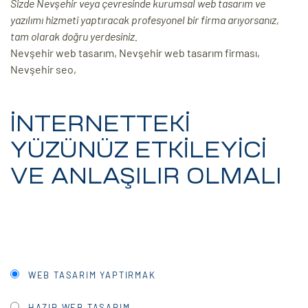
Sizde Nevşehir veya çevresinde kurumsal web tasarım ve
yazılımı hizmeti yaptıracak profesyonel bir firma arıyorsanız,
ri
tam olarak doğru yerdesiniz.
Nevşehir web tasarım, Nevşehir web tasarım firması,
Nevşehir seo,
İNTERNETTEKİ
YÜZÜNÜZ ETKİLEYİCİ
 (CMS)
VE ANLAŞILIR OLMALI
mı
asarımı
rımı
WEB TASARIM YAPTIRMAK
HAZIR WEB TASARIM