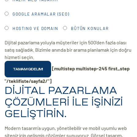
GOOGLE ARAMALAR (SEO)
HOSTING VE DOMAIN
BÜTÜN KONULAR
Dijital pazarlama yoluyla müşteriler için 500'den fazla olası
satış sağladık. Bizimle anında bir arama planlamak için doğru
hizmeti seçin.
[multistep multistep-245 first_step
"/teklifiste/sayfa2/"]
DİJİTAL PAZARLAMA
ÇÖZÜMLERİ İLE İŞİNİZİ
GELİŞTİRİN.
Modern tasarım’a uygun, yönetilebilir ve mobil uyumlu web
siteniz için gelişmiş çözümler sunuyoruz. Görsel tasarım,