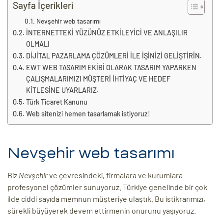
eri
Sayfa İçerikleri
Nevşehir web tasarımı
İNTERNETTEKİ YÜZÜNÜZ ETKİLEYİCİ VE ANLAŞILIR
ay
OLMALI
ti Aday
DİJİTAL PAZARLAMA ÇÖZÜMLERİ İLE İŞİNİZİ GELİŞTİRİN.
k
EWT WEB TASARIM EKİBİ OLARAK TASARIM YAPARKEN
ÇALIŞMALARIMIZI MÜŞTERİ İHTİYAÇ VE HEDEF
u
KİTLESİNE UYARLARIZ.
Türk Ticaret Kanunu
leri
Web sitenizi hemen tasarlamak istiyoruz!
n
Nevşehir web tasarımı
Biz
Nevşehir
ve çevresindeki, firmalara ve kurumlara
profesyonel çözümler sunuyoruz. Türkiye genelinde bir çok
ilde ciddi sayıda memnun müşteriye ulaştık. Bu istikrarımızı,
sürekli büyüyerek devem ettirmenin onurunu yaşıyoruz.
çı