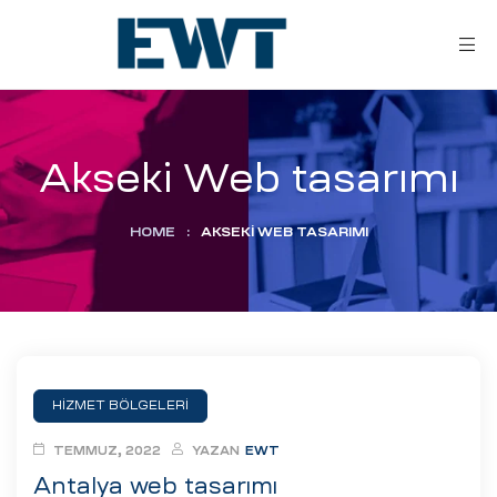
Akseki Web tasarımı
HOME
:
AKSEKI WEB TASARIMI
ar
ri
HİZMET BÖLGELERİ
leri
TEMMUZ, 2022
YAZAN
EWT
Antalya web tasarımı