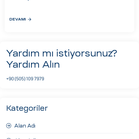
eri
DEVAMI
ay
ti Aday
k
Yardım mı istiyorsunuz?
u
Yardım Alın
leri
+90 (505) 109 7979
n
Kategoriler
Alan Adı
çı