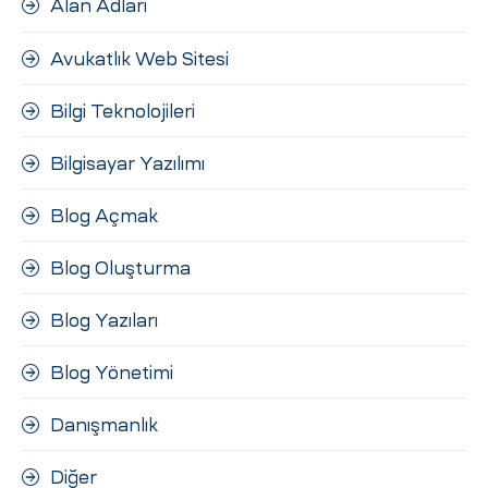
Alan Adları
ri
Avukatlık Web Sitesi
Bilgi Teknolojileri
Bilgisayar Yazılımı
Blog Açmak
 (CMS)
Blog Oluşturma
Blog Yazıları
mı
asarımı
Blog Yönetimi
rımı
Danışmanlık
Diğer