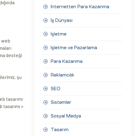
adığında
İnternetten Para Kazanma
İş Dünyası
İşletme
e, web
maları
İşletme ve Pazarlama
rma desteği
Para Kazanma
Reklamcılık
lerimiz, şu
SEO
eb tasarımı
Sistemler
 tasarımı >
Sosyal Medya
Tasarım