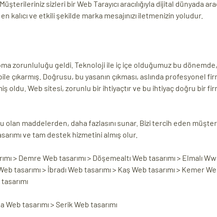
Müşterileriniz sizleri bir Web Tarayıcı aracılığıyla dijital dünyada ar
n kalıcı ve etkili şekilde marka mesajınızı iletmenizin yoludur.
i yapma zorunluluğu geldi. Teknoloji ile iç içe olduğumuz bu dönemd
bile çıkarmış. Doğrusu, bu yasanın çıkması, aslında profesyonel fir
ş oldu. Web sitesi, zorunlu bir ihtiyaçtır ve bu ihtiyaç doğru bir fi
u olan maddelerden, daha fazlasını sunar. Bizi tercih eden müşteri
asarımı ve tam destek hizmetini almış olur.
rımı > Demre Web tasarımı > Döşemealtı Web tasarımı > Elmalı Ww
eb tasarımı > İbradı Web tasarımı > Kaş Web tasarımı > Kemer Web
 tasarımı
 Web tasarımı > Serik Web tasarımı