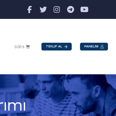
0.00
₺
TEKLİF AL
PANELİM
rımı