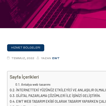
eri
ay
ti Aday
k
u
HİZMET BÖLGELERİ
leri
TEMMUZ, 2022
YAZAN
EWT
n
Sayfa İçerikleri
Antalya web tasarımı
İNTERNETTEKİ YÜZÜNÜZ ETKİLEYİCİ VE ANLAŞILIR OLMALI
DİJİTAL PAZARLAMA ÇÖZÜMLERİ İLE İŞİNİZİ GELİŞTİRİN.
EWT WEB TASARIM EKİBİ OLARAK TASARIM YAPARKEN ÇALIŞ
çı