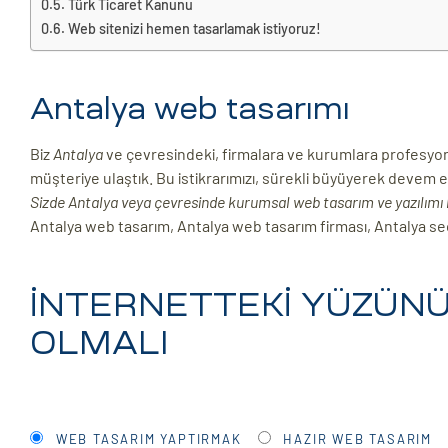
Türk Ticaret Kanunu
Web sitenizi hemen tasarlamak istiyoruz!
ri
Antalya web tasarımı
Biz
Antalya
ve çevresindeki, firmalara ve kurumlara profesyo
müşteriye ulaştık. Bu istikrarımızı, sürekli büyüyerek devem 
Sizde Antalya veya çevresinde kurumsal web tasarım ve yazılımı h
Antalya web tasarım, Antalya web tasarım firması, Antalya s
 (CMS)
İNTERNETTEKİ YÜZÜNÜZ
mı
asarımı
OLMALI
rımı
WEB TASARIM YAPTIRMAK
HAZIR WEB TASARIM