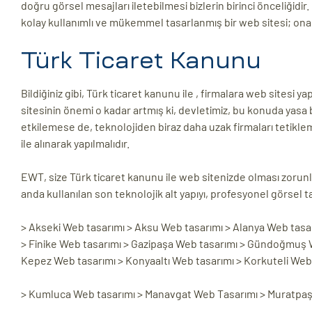
doğru görsel mesajları iletebilmesi bizlerin birinci önceliğidir. 
kolay kullanımlı ve mükemmel tasarlanmış bir web sitesi; ona e
Türk Ticaret Kanunu
Bildiğiniz gibi, Türk ticaret kanunu ile , firmalara web sites
sitesinin önemi o kadar artmış ki, devletimiz, bu konuda yasa 
etkilemese de, teknolojiden biraz daha uzak firmaları tetiklemi
ile alınarak yapılmalıdır.
EWT, size Türk ticaret kanunu ile web sitenizde olması zorunl
anda kullanılan son teknolojik alt yapıyı, profesyonel görsel t
> Akseki Web tasarımı > Aksu Web tasarımı > Alanya Web tasa
> Finike Web tasarımı > Gazipaşa Web tasarımı > Gündoğmuş W
Kepez Web tasarımı > Konyaaltı Web tasarımı > Korkuteli Web
> Kumluca Web tasarımı > Manavgat Web Tasarımı > Muratpaşa