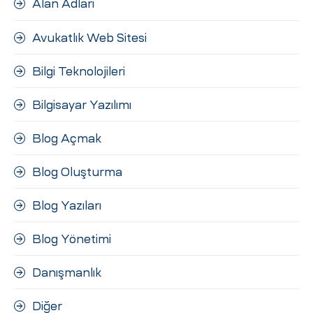
Alan Adları
ri
Avukatlık Web Sitesi
Bilgi Teknolojileri
Bilgisayar Yazılımı
Blog Açmak
 (CMS)
Blog Oluşturma
Blog Yazıları
mı
asarımı
Blog Yönetimi
rımı
Danışmanlık
Diğer