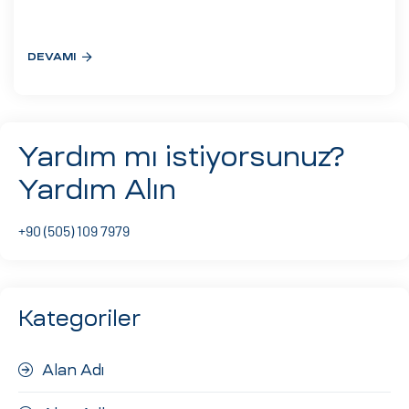
eri
DEVAMI
ay
ti Aday
k
Yardım mı istiyorsunuz?
u
Yardım Alın
leri
+90 (505) 109 7979
n
Kategoriler
Alan Adı
çı