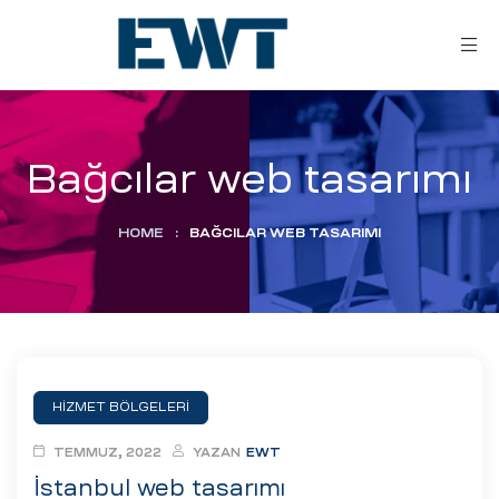
Bağcılar web tasarımı
HOME
:
BAĞCILAR WEB TASARIMI
ar
ri
HİZMET BÖLGELERİ
leri
TEMMUZ, 2022
YAZAN
EWT
İstanbul web tasarımı