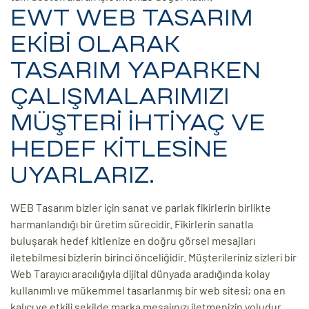
EWT WEB TASARIM
EKİBİ OLARAK
TASARIM YAPARKEN
ÇALIŞMALARIMIZI
MÜŞTERİ İHTİYAÇ VE
HEDEF KİTLESİNE
UYARLARIZ.
WEB Tasarım bizler için sanat ve parlak fikirlerin birlikte
harmanlandığı bir üretim sürecidir. Fikirlerin sanatla
buluşarak hedef kitlenize en doğru görsel mesajları
iletebilmesi bizlerin birinci önceliğidir. Müşterileriniz sizleri bir
Web Tarayıcı aracılığıyla dijital dünyada aradığında kolay
kullanımlı ve mükemmel tasarlanmış bir web sitesi; ona en
kalıcı ve etkili şekilde marka mesajınızı iletmenizin yoludur.