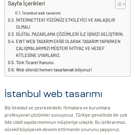
eri
Sayfa İçerikleri
İstanbul web tasarımı
İNTERNETTEKİ YÜZÜNÜZ ETKİLEYİCİ VE ANLAŞILIR
ay
OLMALI
ti Aday
DİJİTAL PAZARLAMA ÇÖZÜMLERİ İLE İŞİNİZİ GELİŞTİRİN.
k
EWT WEB TASARIM EKİBİ OLARAK TASARIM YAPARKEN
ÇALIŞMALARIMIZI MÜŞTERİ İHTİYAÇ VE HEDEF
u
KİTLESİNE UYARLARIZ.
Türk Ticaret Kanunu
leri
Web sitenizi hemen tasarlamak istiyoruz!
n
İstanbul web tasarımı
Biz
İstanbul
ve çevresindeki, firmalara ve kurumlara
profesyonel çözümler sunuyoruz. Türkiye genelinde bir çok
ilde ciddi sayıda memnun müşteriye ulaştık. Bu istikrarımızı,
sürekli büyüyerek devem ettirmenin onurunu yaşıyoruz.
çı