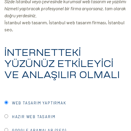
Sizde İstanbul veya çevresinde kurumsal web tasarım ve yazılımı
hizmeti yaptıracak profesyonel bir firma arıyorsanız, tam olarak
ri
doğru yerdesiniz.
İstanbul web tasarım, İstanbul web tasarım firması, İstanbul
seo,
İNTERNETTEKİ
YÜZÜNÜZ ETKİLEYİCİ
 (CMS)
VE ANLAŞILIR OLMALI
mı
asarımı
rımı
WEB TASARIM YAPTIRMAK
HAZIR WEB TASARIM
GOOGLE ARAMALAR (SEO)