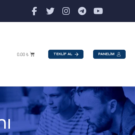
0.00
₺
TEKLİF AL
PANELİM
mı