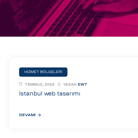
eri
ay
ti Aday
k
u
leri
HİZMET BÖLGELERİ
n
TEMMUZ, 2022
YAZAN
EWT
İstanbul web tasarımı
DEVAMI
çı