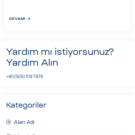
eri
DEVAMI
ay
ti Aday
k
Yardım mı istiyorsunuz?
u
Yardım Alın
leri
+90 (505) 109 7979
n
Kategoriler
Alan Adı
çı