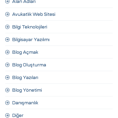
Alan Adları
ri
Avukatlık Web Sitesi
Bilgi Teknolojileri
Bilgisayar Yazılımı
Blog Açmak
 (CMS)
Blog Oluşturma
Blog Yazıları
mı
asarımı
Blog Yönetimi
rımı
Danışmanlık
Diğer