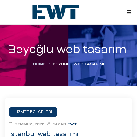
Beyoğlu web tasarımı
HOME
:
BEYOĞLU WEB TASARIMI
ar
ri
HİZMET BÖLGELERİ
leri
TEMMUZ, 2022
YAZAN
EWT
İstanbul web tasarımı